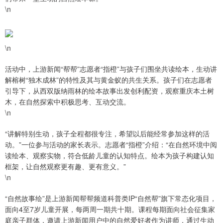
\n
\n
活动中，上游新闻“帮帮”志愿者“指橙”与孩子们围坐共读绘本，生动讲
解榕树“独木成林”的特性及其与黄金蚁的共生关系。孩子们在志愿者
引导下，从西双版纳雨林的绘本故事出发创利配资，观察重庆本土树
木，在自然探索中积极思考、互动交流。
\n
“讲解特别生动，孩子全程都很专注，希望以后能经常参加这样的活
动。”一位参与活动的家长表示。志愿者“指橙”介绍：“在自然环境中阅
读绘本、观察实物，符合低龄儿童的认知特点。绘本为孩子构建认知
框架，让自然观察更有趣、更有意义。”
\n
“自然故事绘”是上游新闻帮帮频道科普类IP“自然帮”旗下常态化项目，
面向4至7岁儿童开展，每两周一期共十期。课程每期面向社会征集家
庭亲子群体，邀请上游新闻用户中的自然爱好者作为讲师，通过生动