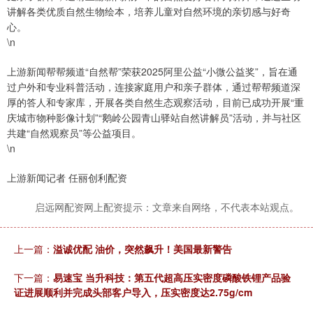
讲解各类优质自然生物绘本，培养儿童对自然环境的亲切感与好奇
心。
\n
上游新闻帮帮频道“自然帮”荣获2025阿里公益“小微公益奖”，旨在通
过户外和专业科普活动，连接家庭用户和亲子群体，通过帮帮频道深
厚的答人和专家库，开展各类自然生态观察活动，目前已成功开展“重
庆城市物种影像计划”“鹅岭公园青山驿站自然讲解员”活动，并与社区
共建“自然观察员”等公益项目。
\n
上游新闻记者 任丽创利配资
启远网配资网上配资提示：文章来自网络，不代表本站观点。
上一篇：
溢诚优配 油价，突然飙升！美国最新警告
下一篇：
易速宝 当升科技：第五代超高压实密度磷酸铁锂产品验
证进展顺利并完成头部客户导入，压实密度达2.75g/cm