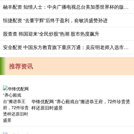
融丰配资 知情人士：中央广播电视总台美加墨世界杯的版权费为6000万美元
恒捷配资 “去董宇辉”后终于盈利，俞敏洪盛赞孙进
股查查 韩国迎来“全民炒股”热潮 股市热度飙升
安全配资 中国东方教育旗下重庆万通：吴应明老师入选市级专家库，焊接师资再获官方背书
推荐资讯
华锋优配网 “养心殿戏台”搬进恭王府，72件珍贵烫
样还原旧时盛景