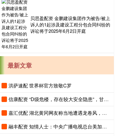
贝思盈配资 金鹏建设集团作为被告/被上
诉人的1起涉及建设工程分包合同纠纷的
诉讼将于2025年6月2日开庭
最新文章
洪萨速配 世界杯官方致敬C罗
信康配资 “D级危楼，存在较大安全隐患”，甘肃省天水市政府机关办公楼发布搬迁公告
嘉汇优配 湖北黄冈网友称当地遭遇龙卷风，黄冈师范学院学生：体育场顶棚被掀翻，有人被教室碎玻璃划伤
融丰配资 知情人士：中央广播电视总台美加墨世界杯的版权费为6000万美元