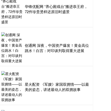
华锋优配网 “养心殿戏台”搬进恭王府，
72件珍贵烫样还原旧时盛景
创通网 深夜，中国资产爆发！黄金高位
跳水！白宫：对印谈判取得重大进展
星火配资 《军嫂》家国双拥情——以最
美的姿态，讲述最动人的双拥故事