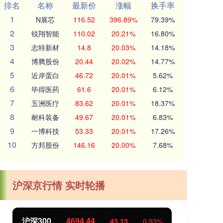
排名
名称
最新价
涨幅
换手率
1
N展芯
116.52
396.89%
79.39%
2
锐翔智能
110.02
20.21%
16.80%
3
志特新材
14.8
20.03%
14.18%
4
博腾股份
20.44
20.02%
14.77%
5
近岸蛋白
46.72
20.01%
5.62%
6
毕得医药
61.6
20.01%
6.12%
7
五洲医疗
83.62
20.01%
18.37%
8
耐科装备
49.67
20.01%
6.83%
9
一博科技
53.33
20.01%
17.26%
10
方邦股份
146.16
20.00%
7.68%
沪深京行情 实时轮播
沪深300
4694.44
北
43.13
0.93%