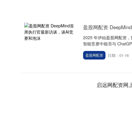
盈股网配资 DeepM
2025 年伊始盈股网配资，
智能竞赛中能否与 ChatGPT 
日期：01-16
盈股网配资
启远网配资网
上证指数
3940.04
.40
2.13%
39.68
1.