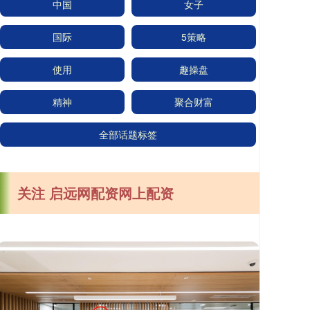
中国
女子
国际
5策略
使用
趣操盘
精神
聚合财富
全部话题标签
关注 启远网配资网上配资