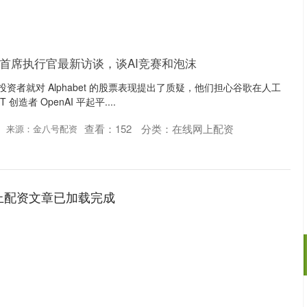
ind首席执行官最新访谈，谈AI竞赛和泡沫
投资者就对 Alphabet 的股票表现提出了质疑，他们担心谷歌在人工
创造者 OpenAI 平起平....
查看：
152
分类：
在线网上配资
来源：金八号配资
上配资文章已加载完成
深证成指
14311.01
02%
200.89
1.42%