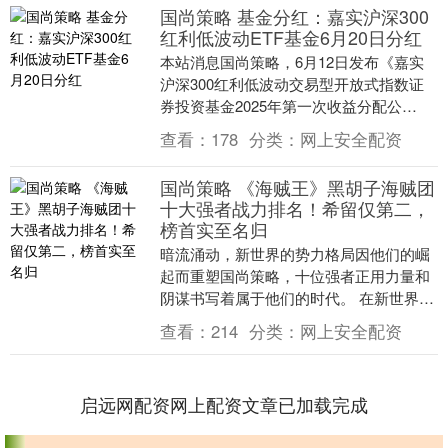
国尚策略 基金分红：嘉实沪深300
红利低波动ETF基金6月20日分红
本站消息国尚策略，6月12日发布《嘉实
沪深300红利低波动交易型开放式指数证
券投资基金2025年第一次收益分配公
告》。本次分红为2025年的第一次分红。
查看：
178
分类：
网上安全配资
公告显示....
国尚策略 《海贼王》黑胡子海贼团
十大强者战力排名！希留仅第二，
榜首实至名归
暗流涌动，新世界的势力格局因他们的崛
起而重塑国尚策略，十位强者正用力量和
阴谋书写着属于他们的时代。 在新世界的
汹涌海域中，黑胡子海贼团已成为路飞成
查看：
214
分类：
网上安全配资
为海贼王之路上....
启远网配资网上配资文章已加载完成