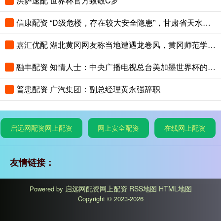
洪萨速配 世界杯官方致敬C罗
信康配资 “D级危楼，存在较大安全隐患”，甘肃省天水市政府机关办公楼发布搬迁公告
嘉汇优配 湖北黄冈网友称当地遭遇龙卷风，黄冈师范学院学生：体育场顶棚被掀翻，有人被教室碎玻璃划伤
融丰配资 知情人士：中央广播电视总台美加墨世界杯的版权费为6000万美元
普患配资 广汽集团：副总经理黄永强辞职
启远网配资网上配资
网上安全配资
在线网上配资
友情链接：
启远网配资网上配资
RSS地图
HTML地图
Powered by
Copyright
© 2023-2026