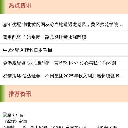
热点资讯
嘉汇优配 湖北黄冈网友称当地遭遇龙卷风，黄冈师范学院学生：体育场顶棚被掀翻，有人被教室碎玻璃划伤
普患配资 广汽集团：副总经理黄永强辞职
牛8速配 AI拯救日本马桶
金港赢配资 “敢拍板”和“一言堂”咋区分 公心与私心的区别
易倍策略 信达证券：不同集团2025年收入利润增长稳健 BeBeBus品牌快速发展
推荐资讯
星火配资 《军嫂》家国双拥情——以最美的姿